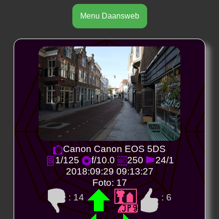
Menu Daansweb
Canon Canon EOS 5DS
1/125
f/10.0
250
24/1
2018:09:29 09:13:27
Foto: 17
: 14
: 6