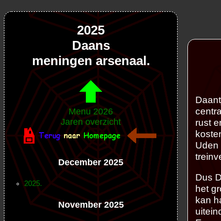
2025
Daans
meningen arsenaal.
Daant
centr
Menu 2026
Jaren overzicht
rust 
koste
Uden 
treinv
December 2025
Dus D
2025.
het gr
kan h
November 2025
uitein