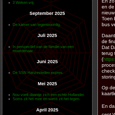
En zo
3 Weken vrij.
en de
nieuw
September 2025
Toen 
bus v
De kamer van tegenwoordig.
Daant
Juli 2025
de fin
Dat Da
In perspectief van de familie van een
moordenaar.
terug 
(
https
Juni 2025
proces
check
De SSN Hanzesteden expres.
storin
Mei 2025
Op de
kaartl
Nou voelt daantje zich een echte Hollander.
Soms zit het mee en soms zit het tegen.
En dan
April 2025
cent W