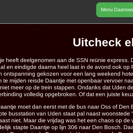
Menu Daansw
Uitcheck e
Smal beeldscherm of smal venster. Tek
je heeft deelgenomen aan de SSN reünie express. D
elkaar. Scroll naar beneden om de tekst
aal en eindigde daarna heel laat in de avond ook op 
browser venster breede
en ontspanning gekozen voor een lang weekend hote
n te mijden reisde Daantje met openbaar vervoer naa
niet meer op de trein stappen. Ondanks dat Uden de 
erbinding volledig opgebroken. Of dat een juiste ke
aantje moet dan eerst met de bus naar Oss of Den B
ote busstation van Uden staat pal naast woonstede "
aast niet. Maar die vrijdag was het een chaos op de 
delijk stapte Daantje op lijn 306 naar Den Bosch. Daa