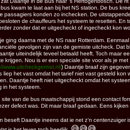
 zat Daantje in de Bus naar 's Hertogenbosch. De ri
 bus kwam te laat aan bij het NS station. De bus k
e passagiers konden zo inchecken. De uitstappende
besloten de chauffeurs het systeem te resetten. En t
erder zonder dat er uitgecheckt of ingecheckt kon w
je ging daarna met de NS naar Rotterdam. Eenmaal t
anciële gevolgen zijn van de gemiste uitcheck. Dat b
antje uiteindelijk teveel betaald heeft. Toch maar e
te krijgen. Nou is er een speciale site voor als je m
://www.uitcheckgemist.nl/
) Daantje braaf zijn gegeve
 liep het vast omdat het tarief niet vast gesteld kon
en. Daantje heeft niet uitgecheckt omdat het systeem
g in het systeem.
 site van de bus maatschappij stond een contact for
ezer defect was. Dit maar braaf gedaan. Eens kijken of
 beseft Daantje ineens dat ie net z'n centenzuiger i
😅😅😅
at is het leven toch heerlijk.