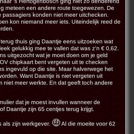
t naar 's Hertogenbosch ging niet zo denderend
reeg meteen een andere route toegewezen. De
 passagiers konden niet meer uitchecken.
oen kon niemand meer iets. Uiteindelijk reed de
orden.
erug thuis ging Daantje eens uitzoeken wat
leek gelukkig mee te vallen dat was z'n € 0,62.
ens uitgezocht wat je moet doen om je geld
et OV chipkaart bent vergeten uit te checken
ns ingevuld op die site. Maar halverwege het
 worden. Want Daantje is niet vergeten uit
 niet meer werkte. En dat geeft toch andere
mulier dat je moest invullen wanneer de
 Daantje zijn 65 centjes terug krijgt.
🤑
s als zijn werkgever.
Al die moeite voor 62