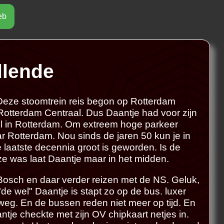
eb
llende
st pas niet naast
eze stoomtrein reis begon op Rotterdam
 te lezen. of maak
Rotterdam Centraal. Dus Daantje had voor zijn
r.
l in Rotterdam. Om extreem hoge parkeer
r Rotterdam. Nou sinds de jaren 50 kun je in
laatste decennia groot is geworden. Is de
uze was laat Daantje maar in het midden.
osch en daar verder reizen met de NS. Geluk,
de wel" Daantje is stapt zo op de bus. luxer
weg. En de bussen reden niet meer op tijd. En
ntje checkte met zijn OV chipkaart netjes in.