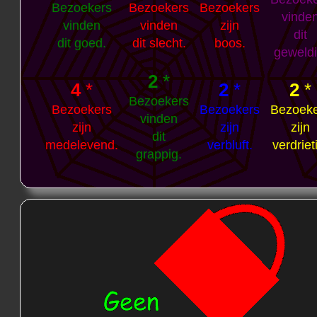
Bezoekers
Bezoekers
Bezoekers
vinde
vinden
vinden
zijn
dit
dit goed.
dit slecht.
boos.
geweldi
2
*
4
*
2
*
2
*
Bezoekers
Bezoekers
Bezoekers
Bezoek
vinden
zijn
zijn
zijn
dit
medelevend.
verbluft.
verdriet
grappig.