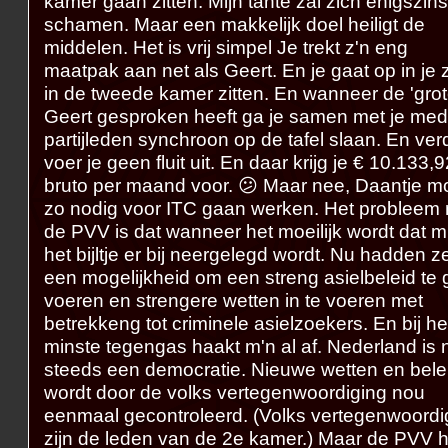
kamer gaan zitten. Mijn tante zal zich enigszins
schamen. Maar een makkelijk doel heiligt de
middelen. Het is vrij simpel Je trekt z'n eng
maatpak aan net als Geert. En je gaat op in je 
in de tweede kamer zitten. En wanneer de 'grot
Geert gesproken heeft ga je samen met je me
partijleden synchroon op de tafel slaan. En ver
voer je geen fluit uit. En daar krijg je € 10.133,
bruto per maand voor. 😕 Maar nee, Daantje m
zo nodig voor ITC gaan werken. Het probleem
de PVV is dat wanneer het moeilijk wordt dat m
het bijltje er bij neergelegd wordt. Nu hadden z
een mogelijkheid om een streng asielbeleid te
voeren en strengere wetten in te voeren met
betrekkeng tot criminele asielzoekers. En bij he
minste tegengas haakt m'n al af. Nederland is 
steeds een democratie. Nieuwe wetten en bele
wordt door de volks vertegenwoordiging nou
eenmaal gecontroleerd. (Volks vertegenwoordi
zijn de leden van de 2e kamer.) Maar de PVV h