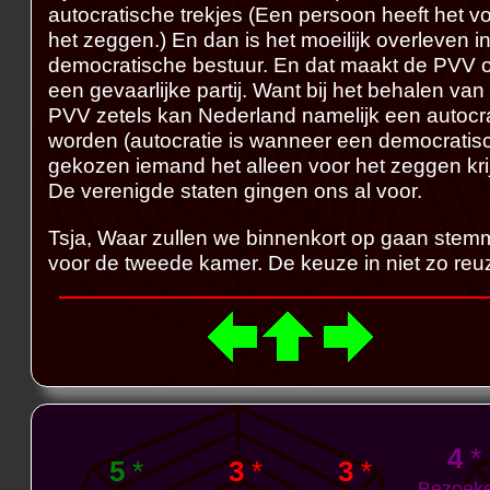
autocratische trekjes (Een persoon heeft het v
het zeggen.) En dan is het moeilijk overleven i
democratische bestuur. En dat maakt de PVV 
een gevaarlijke partij. Want bij het behalen van
PVV zetels kan Nederland namelijk een autocr
worden (autocratie is wanneer een democratis
gekozen iemand het alleen voor het zeggen krij
De verenigde staten gingen ons al voor.
Tsja, Waar zullen we binnenkort op gaan ste
voor de tweede kamer. De keuze in niet zo reu
4
*
5
*
3
*
3
*
Bezoek