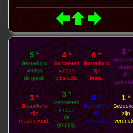
3
*
5
*
4
*
6
*
Bezoek
Bezoekers
Bezoekers
Bezoekers
vinde
vinden
vinden
zijn
dit
dit goed.
dit slecht.
boos.
geweldi
3
*
3
*
0
*
1
*
Bezoekers
Bezoekers
Bezoekers
Bezoek
vinden
zijn
zijn
zijn
dit
medelevend.
verbluft.
verdriet
grappig.