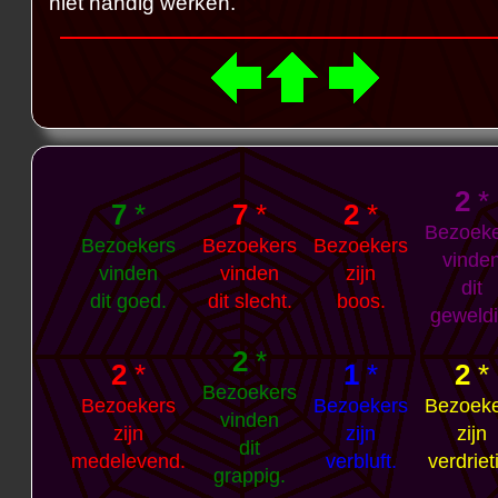
niet handig werken.
2
*
7
*
7
*
2
*
Bezoek
Bezoekers
Bezoekers
Bezoekers
vinde
vinden
vinden
zijn
dit
dit goed.
dit slecht.
boos.
geweldi
2
*
2
*
1
*
2
*
Bezoekers
Bezoekers
Bezoekers
Bezoek
vinden
zijn
zijn
zijn
dit
medelevend.
verbluft.
verdriet
grappig.