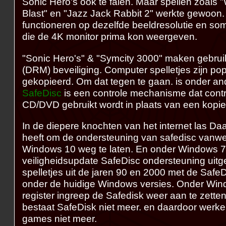
Sonic Hero's ook te falen. Maar spellen zoa
Blast" en "Jazz Jack Rabbit 2" werkte gewoon.
functioneren op dezelfde beeldresolutie en so
die de 4K monitor prima kon weergeven.
"Sonic Hero's" & "Symcity 3000" maken gebru
(DRM) beveiliging. Computer spelletjes zijn p
gekopieerd. Om dat tegen te gaan. is onder a
SafeDisc
is een controle mechanisme dat control
CD/DVD gebruikt wordt in plaats van een kopie
In de diepere knochten van het internet las Daa
heeft om de ondersteuning van safedisc vanweg
Windows 10 weg te laten. En onder Windows 7
veiligheidsupdate SafeDisc ondersteuning uit
spelletjes uit de jaren 90 en 2000 met de SafeD
onder de huidige Windows versies. Onder Wind
register ingreep de Safedisk weer aan te zett
bestaat SafeDisk niet meer. en daardoor werk
games niet meer.