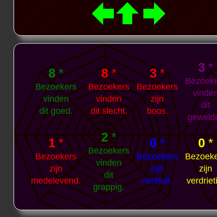
3
*
8
*
8
*
3
*
Bezoek
Bezoekers
Bezoekers
Bezoekers
vinde
vinden
vinden
zijn
dit
dit goed.
dit slecht.
boos.
geweldi
2
*
1
*
0
*
0
*
Bezoekers
Bezoekers
Bezoekers
Bezoek
vinden
zijn
zijn
zijn
dit
medelevend.
verbluft.
verdriet
grappig.