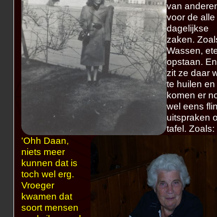
van andere
voor de alle
dagelijkse
zaken. Zoal
Wassen, et
opstaan. E
zit ze daar 
te huilen en
komen er n
wel eens fli
uitspraken 
tafel. Zoals:
'Ohh Daan,
niets meer
kunnen dat is
toch wel erg.
Vroeger
kwamen dat
soort mensen