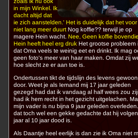
zoals ik nu ook
in mijn Winkel. Ik
dacht altijd dat
ie zich aanstelden.' Het is duidelijk dat het voor
niet lang meer duurt
Nog koffie?? terwijl je op
magere Hein wacht.
Nee, Geen koffie bovendi
Hein heeft heel erg druk
Het grootse probleem 
dat Oma veels te weinig eet en drinkt. Ik mag 
geen foto's meer van haar maken. Omdat zij w
hoe slecht ze er aan toe is.
Ondertussen tikt de tijdslijn des levens gewoon
door. Weet je als Iemand mij 17 jaar geleden
gezegd had dat ik vandaag al half wees zou zi
had ik hem recht in het gezicht uitgelachen. Ma
mijn vader is nu bijna 9 jaar geleden overleden
dat toch wel een gekke gedachte dat hij volge
jaar al 10 jaar dood is.
Als Daantje heel eerlijk is dan zie ik Oma niet 