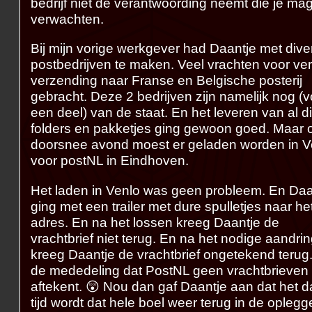
bedrijf niet de verantwoording neemt die je ma
verwachten.
Bij mijn vorige werkgever had Daantje met div
postbedrijven te maken. Veel vrachten voor ve
verzending naar Franse en Belgische posterij
gebracht. Deze 2 bedrijven zijn namelijk nog (v
een deel) van de staat. En het leveren van al d
folders en pakketjes ging gewoon goed. Maar 
doorsnee avond moest er geladen worden in V
voor postNL in Eindhoven.
Het laden in Venlo was geen probleem. En Daa
ging met een trailer met dure spulletjes naar he
adres. En na het lossen kreeg Daantje de
vrachtbrief niet terug. En na het nodige aandri
kreeg Daantje de vrachtbrief ongetekend terug
de mededeling dat PostNL geen vrachtbrieven
aftekent. 😲 Nou dan gaf Daantje aan dat het 
tijd wordt dat hele boel weer terug in de oplegg