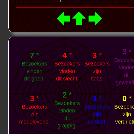
3
*
7
*
4
*
3
*
Bezoek
Bezoekers
Bezoekers
Bezoekers
vinde
vinden
vinden
zijn
dit
dit goed.
dit slecht.
boos.
geweldi
2
*
3
*
3
*
0
*
Bezoekers
Bezoekers
Bezoekers
Bezoek
vinden
zijn
zijn
zijn
dit
medelevend.
verbluft.
verdriet
grappig.