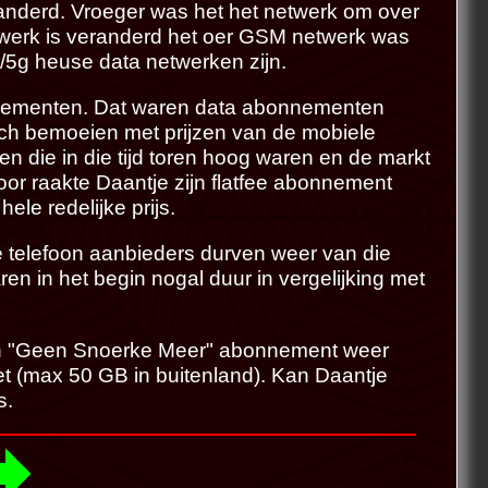
randerd. Vroeger was het het netwerk om over
etwerk is veranderd het oer GSM netwerk was
/5g heuse data netwerken zijn.
nnementen. Dat waren data abonnementen
ich bemoeien met prijzen van de mobiele
n die in die tijd toren hoog waren en de markt
oor raakte Daantje zijn flatfee abonnement
ele redelijke prijs.
e telefoon aanbieders durven weer van die
n in het begin nogal duur in vergelijking met
mijn "Geen Snoerke Meer" abonnement weer
t (max 50 GB in buitenland). Kan Daantje
s.