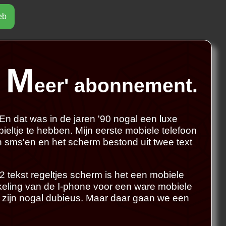
eb
M
e
eer' abonnement.
st pas niet naast
 te lezen. of maak
 En dat was in de jaren '90 nogal een luxe
r.
bieltje te hebben. Mijn eerste mobiele telefoon
 sms'en en het scherm bestond uit twee text
2 tekst regeltjes scherm is het een mobiele
eling van de I-phone voor een ware mobiele
 zijn nogal dubieus. Maar daar gaan we een