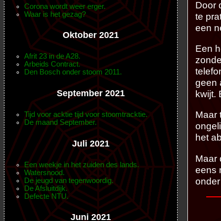
Door 
Corona wordt weer erger.
Waar is het gezag?
te pr
een n
Oktober 2021
Een h
Afrit 23 in de A28.
zonde
Arbeids Contract.
telef
Den Bosch onder stoom 2011.
geen 
September 2021
kwijt.
Maar 
Tijd voor acktie tijd voor stoomtracktie.
De maand September.
ongel
het a
Juli 2021
Maar 
Een weekje in het zuiden des lands.
eens 
Watersnood.
onder
De jeugd van tegenwoordig.
De Afsluitdijk.
Defecte NTU.
Juni 2021