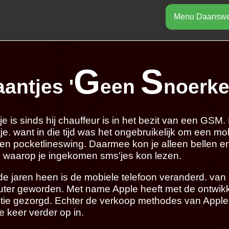
Menu Daansw
G
S
antjes '
een
noerk
Smal beeldscherm of smal venster. Tek
elkaar. Scroll naar beneden om de tekst
e is sinds hij chauffeur is in het bezit van een GSM.
browser venster breede
je. want in die tijd was het ongebruikelijk om een mo
en pocketlineswing. Daarmee kon je alleen bellen en
s waarop je ingekomen sms'jes kon lezen.
e jaren heen is de mobiele telefoon veranderd. van 
ter geworden. Met name Apple heeft met de ontwikk
utie gezorgd. Echter de verkoop methodes van Apple
 keer verder op in.