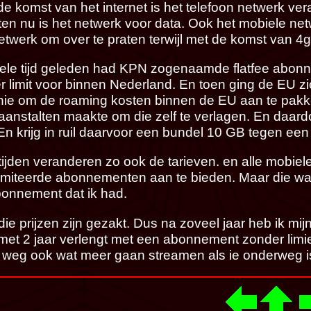
de komst van het internet is het telefoon netwerk ve
aten nu is het netwerk voor data. Ook het mobiele n
etwerk om over te praten terwijl met de komst van 4g
ele tijd geleden had KPN zogenaamde flatfee abo
r limit voor binnen Nederland. En toen ging de EU z
onie om de roaming kosten binnen de EU aan te pakke
aanstalten maakte om die zelf te verlagen. En daard
 En krijg in ruil daarvoor een bundel 10 GB tegen een h
tijden veranderen zo ook de tarieven. en alle mobiel
imiteerde abonnementen aan te bieden. Maar die ware
bonnement dat ik had.
die prijzen zijn gezakt. Dus na zoveel jaar heb ik 
met 2 jaar verlengt met een abonnement zonder limie
 weg ook wat meer gaan streamen als ie onderweg i