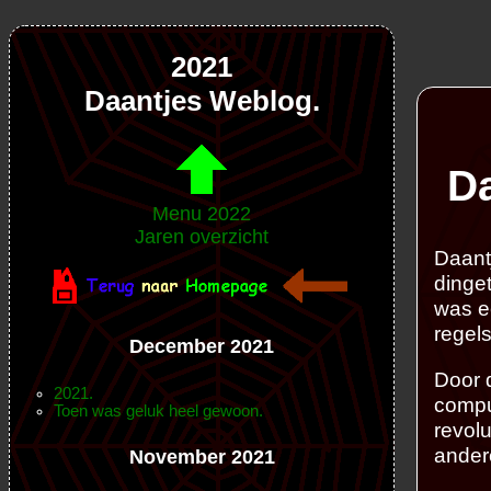
2021
Daantjes Weblog.
Da
Menu 2022
Jaren overzicht
Daantj
dinget
was e
regel
December 2021
Door d
2021.
compu
Toen was geluk heel gewoon.
revol
andere
November 2021