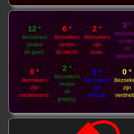
3
*
12
*
6
*
2
*
Bezoek
Bezoekers
Bezoekers
Bezoekers
vinde
vinden
vinden
zijn
dit
dit goed.
dit slecht.
boos.
geweldi
2
*
0
*
0
*
0
*
Bezoekers
Bezoekers
Bezoekers
Bezoek
vinden
zijn
zijn
zijn
dit
medelevend.
verbluft.
verdriet
grappig.